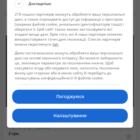
Докладніше
Днепропетровск в Днепропетровская область
2023/02/18 04:02
210 наших партнерів зможуть обробляти ваші персональні
дані, а також отримувати доступ до інформації з пристрою
(зокрема файлів cookie, унікальних ідентифікаторів тощо) і
зберігати її. Цей сайт також зможе застосовувати всі
згадані вище дані. Крім того, ми й наші партнери можемо
використовувати точні дані геолокації. Список партнерів
можна переглянути
тут
.
Деякі постачальники можуть обробляти ваші персональні
дані на основі законного інтересу. Ви можете заборонити
це, змінивши параметри за посиланням нижче. Щоб
скасувати згоду або керувати нею, натисніть посилання
внизу цієї сторінки або в меню сайту й перейдіть до
налаштувань конфіденційності й файлів cookie.
Погоджуюся
Налаштування
Час Пік СТО - Черкаси
2 грн.