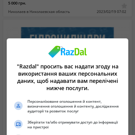
5 000 грн.
Николаев в Николаевская область
2023/02/19 07:02
"Razdal" просить вас надати згоду на
використання ваших персональних
даних, щоб надавати вам перелічені
нижче послуги.
Персоналізоване оголошення й контент,
визначення оголошення й контенту, дослідження
аудиторії та розвиток послуг
Зберігати та/або отримувати доступ до інформації
на пристрої
Гидроцилиндры Маз, Камаз, Зил, Гaз, Птc. Новые и после ремонта
13 000 грн.