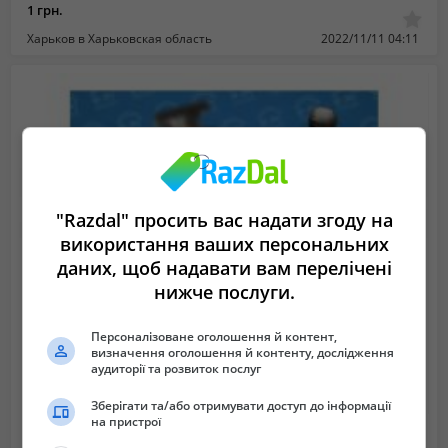
1 грн.
Харьков в Харьковская область
2022/11/11 04:11
"Razdal" просить вас надати згоду на
використання ваших персональних
даних, щоб надавати вам перелічені
нижче послуги.
Персоналізоване оголошення й контент,
визначення оголошення й контенту, дослідження
аудиторії та розвиток послуг
Зберігати та/або отримувати доступ до інформації
на пристрої
Новые гидроцилиндры и после ремонта Маз, Камаз, Зил, Газ, Птс. Гарантия
2 002 грн.