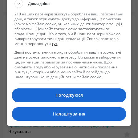
Докладніше
Одесса в Одесская область
2022/11/09 12:11
210 наших партнерів зможуть обробляти ваші персональні
дані, а також отримувати доступ до інформації з пристрою
(зокрема файлів cookie, унікальних ідентифікаторів тощо) і
зберігати її. Цей сайт також зможе застосовувати всі
згадані вище дані. Крім того, ми й наші партнери можемо
використовувати точні дані геолокації. Список партнерів
можна переглянути
тут
.
Деякі постачальники можуть обробляти ваші персональні
дані на основі законного інтересу. Ви можете заборонити
це, змінивши параметри за посиланням нижче. Щоб
скасувати згоду або керувати нею, натисніть посилання
внизу цієї сторінки або в меню сайту й перейдіть до
налаштувань конфіденційності й файлів cookie.
Погоджуюся
Налаштування
Продажа автомобильных шин, дисков, аккумуляторов
Не указана