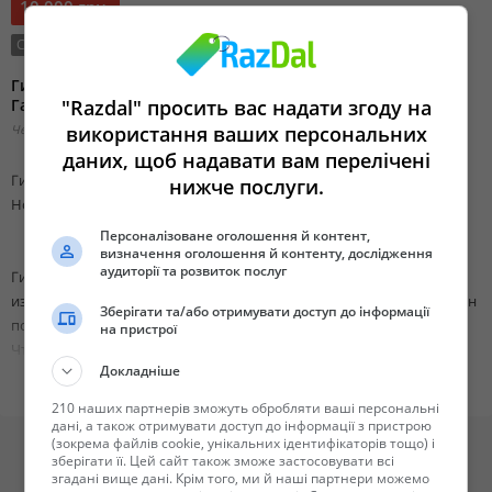
10 000 грн.
Состояние:
Новый
Тип сделки:
Продажа
Гидроцилиндры Зил, Газ, Птс, Камаз и Маз. В наличии.
Гарантия. Новые и после ремонта
"Razdal" просить вас надати згоду на
Черкасская область, Черкассы,
використання ваших персональних
Добавлено 02 июля 2023 00:14
даних, щоб надавати вам перелічені
Гидроцилиндры Зил, Газ, Птс, Камаз и Маз. В наличии. Гарантия.
нижче послуги.
Новые и после ремонта
Персоналізоване оголошення й контент,
визначення оголошення й контенту, дослідження
аудиторії та розвиток послуг
Гидроцилиндры на автомобиль Камаз, Зил, Маз, Газ, ПТС
изготовленные из импортной итальянской трубы и укомплектован
Зберігати та/або отримувати доступ до інформації
полиуретановыми уплотнениями.
на пристрої
Что приводит к долгой работоспособности гидроцилиндра.
Докладніше
Гидроцилиндры Кмаз 3-х, 4-х, 5-х, 6-ти штоковые: 55102, 5511, 55111,
55112, 45142, 45143, 45144, 53605, 65111, 6520, 65201, 6536, 8553, 8560
210 наших партнерів зможуть обробляти ваші персональні
грузоподъемностью от 8 до 25 тонн новые и после ремонта.
дані, а також отримувати доступ до інформації з пристрою
(зокрема файлів cookie, унікальних ідентифікаторів тощо) і
зберігати її. Цей сайт також зможе застосовувати всі
Гидроцилиндр Маз 3-х, 5-х штоковые: 5551, 503а, 5516, 55165, 6501,
згадані вище дані. Крім того, ми й наші партнери можемо