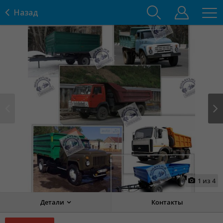
Назад
Prev
Next
1
из
4
Детали
Контакты