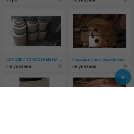
КОЛОДКИ ТОРМОЗНЫЕ НА ПРИЦЕП 2ПТС-4, 2ПТС-6, 2ПТС-9
Продам на распределители: клапанные коробки секции, клапана.
Не указана
Не указана
Зуби, коронки, пальці, адаптера на ковші для екскаваторів і навантажувачів
Запчасти на ЭО-5122, ЭО-5124, ЭО-2503, ЭО-6123.
1 350 грн.
Не указана