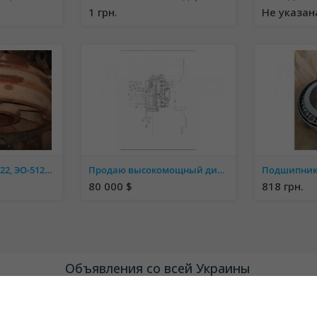
1 грн.
Не указан
Запчасти на ЭО-5122, ЭО-5124, ЭО-2503, ЭО-6123.
Продаю высокомощный дизельный двигатель КТА38-С1200
Подшипник 
80 000 $
818 грн.
Объявления со всей Украины
Киевская область
Днепропетровская область
Харьковская
область
Одесская область
Запорожская область
Николаевская