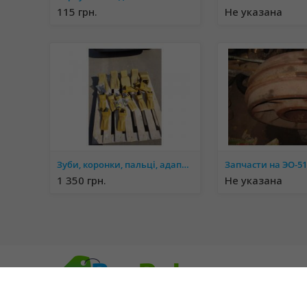
115 грн.
Не указана
Зуби, коронки, пальці, адаптера на ковші для екскаваторів і навантажувачів
1 350 грн.
Не указана