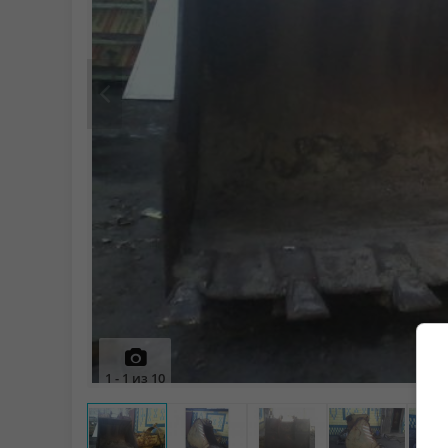
Prev
1
-
1
из
10