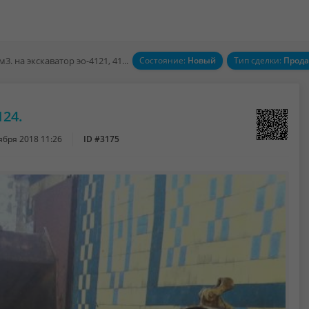
Ковш 1 м3. на экскаватор эо-4121, 4124.
Состояние:
Новый
Тип сделки:
Прод
124.
ября 2018 11:26
ID #3175