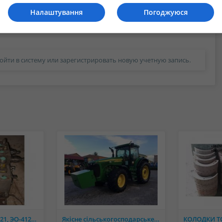
Налаштування
Погоджуюся
ойти в систему или зарегистрировать новую учетную запись.
Запчасти на ЭО-4121, ЭО-4124, ЭО-4225, МТП-71.
Якісне сільськогосподарське навісне обладнання відомих європейських виробників.