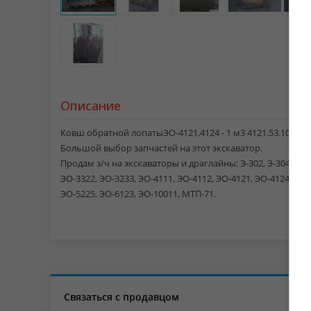
Описание
Ковш обратной лопатыЭО-4121,4124 - 1 м3 4121.53.10.000 (
Большой выбор запчастей на этот экскаватор.
Продам з/ч на экскаваторы и драглайны: Э-302, Э-304, ЭО-6
ЭО-3322, ЭО-3233, ЭО-4111, ЭО-4112, ЭО-4121, ЭО-4124, ЭО-
ЭО-5225, ЭО-6123, ЭО-10011, МТП-71.
Связаться с продавцом