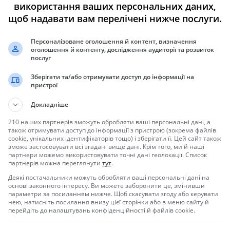
використання ваших персональних даних,
щоб надавати вам перелічені нижче послуги.
Персоналізоване оголошення й контент, визначення
оголошення й контенту, дослідження аудиторії та розвиток
послуг
Зберігати та/або отримувати доступ до інформації на
пристрої
новый , заводской.)
Докладніше
12, ЭО- 652, ЭО-731, ЭО-761, ЭО-881, ЭО-999, ЭО-2503, ЭО-3211,
210 наших партнерів зможуть обробляти ваші персональні дані, а
також отримувати доступ до інформації з пристрою (зокрема файлів
4225, ЭО-4321, ЭО-5111, ЭО-5116, ЭО-5119, ЭО-5122, ЭО-5124,
cookie, унікальних ідентифікаторів тощо) і зберігати її. Цей сайт також
зможе застосовувати всі згадані вище дані. Крім того, ми й наші
партнери можемо використовувати точні дані геолокації. Список
партнерів можна переглянути
тут
.
Деякі постачальники можуть обробляти ваші персональні дані на
основі законного інтересу. Ви можете заборонити це, змінивши
параметри за посиланням нижче. Щоб скасувати згоду або керувати
нею, натисніть посилання внизу цієї сторінки або в меню сайту й
перейдіть до налаштувань конфіденційності й файлів cookie.