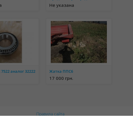
а
Не указана
7522 аналог 32222
Жатка ППС6
17 000 грн.
Правила сайта
Политика конфиденциальности
Политика cookie
Свяжитесь с нами!
Возникли вопросы?