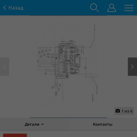
Назад
Prev
Next
1
из
6
Детали
Контакты