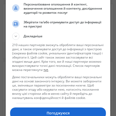
Система водоохлаждения кг (фунт):
Персоналізоване оголошення й контент,
Порядок работы цилиндров: 1R-6L-5R-2L-3R-4L-6R-1L-2R-5L-4R-3L
визначення оголошення й контенту, дослідження
аудиторії та розвиток послуг
Выхлопная система:
Максимальное обратное давление кПа (д рт ст): 10
Зберігати та/або отримувати доступ до інформації
Допустимый диаметр выхлопной трубы мм (дюйм): 152
на пристрої
Система впуска воздуха:
Максимально допустимое сопротивление на впуске:
Докладніше
С чистым фильтрующим элементом кПа (д рт ст): 3.74
210 наших партнерів зможуть обробляти ваші персональні
С загрязненным фильтрующим элементом: 6.23
Корпусные подшипники к С\Х технике , оборудованию
Запчасти на ЭО-4121, ЭО-4124, ЭО-4225, МТП-71.
дані, а також отримувати доступ до інформації з пристрою
Система охлаждения:
115 грн.
Не указана
(зокрема файлів cookie, унікальних ідентифікаторів тощо) і
зберігати її. Цей сайт також зможе застосовувати всі
Емкость системы охлаждения:
згадані вище дані. Крім того, ми й наші партнери можемо
ТОЛЬКО двигатель л (U.S.Gal): 118 (31)
використовувати точні дані геолокації. Список партнерів
С оснащенным радиатором [температура воздуха 37.8° С (100° F) ] L
можна переглянути
тут
.
(U.S.Gal)
Деякі постачальники можуть обробляти ваші персональні
Технические данные:
дані на основі законного інтересу. Ви можете заборонити
це, змінивши параметри за посиланням нижче. Щоб
Число оборотов на холостом ходу: 725
скасувати згоду або керувати нею, натисніть посилання
Макс. Скорость вращения на холостом ходу об/мин: 2400
внизу цієї сторінки або в меню сайту й перейдіть до
налаштувань конфіденційності й файлів cookie.
Максимальная скорость об/мин: 2625
Товар в наличии!
Якісне сільськогосподарське навісне обладнання відомих європейських виробників.
Ковш 1 м3. на экскаватор эо-4121, 4124.
1 грн.
Не указана
Погоджуюся