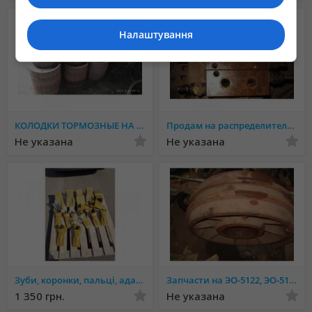
Налаштування
КОЛОДКИ ТОРМОЗНЫЕ НА ПРИЦЕП 2ПТС-4, 2ПТС-6, 2ПТС-9
Продам на распределители: клапанные коробки секции, клапана.
Не указана
Не указана
Зуби, коронки, пальці, адаптера на ковші для екскаваторів і навантажувачів
Запчасти на ЭО-5122, ЭО-5124, ЭО-2503, ЭО-6123.
1 350 грн.
Не указана