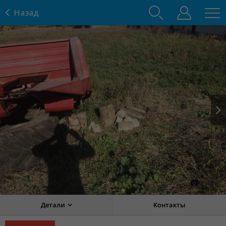
Назад
Prev
Next
1
из
6
Детали
Контакты