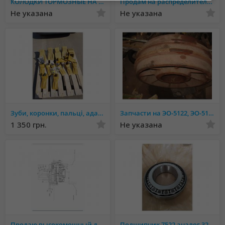
КОЛОДКИ ТОРМОЗНЫЕ НА ПРИЦЕП 2ПТС-4, 2ПТС-6, 2ПТС-9
Продам на распределители: клапанные коробки секции, клапана.
Не указана
Не указана
Зуби, коронки, пальці, адаптера на ковші для екскаваторів і навантажувачів
Запчасти на ЭО-5122, ЭО-5124, ЭО-2503, ЭО-6123.
1 350 грн.
Не указана
Продаю высокомощный дизельный двигатель КТА38-С1200
Подшипник 7522 аналог 32222