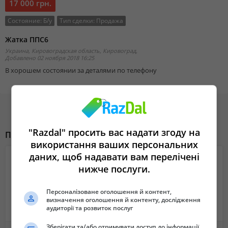
17 000 грн.
Состояние:
Б/у
Тип сделки:
Продажа
Жатка ППС6
Украина, Кировоградская область, Кировоград,
Добавлено 02 ноября 2018 16:25
В хорошем состоянии за деталями по телефону
"Razdal" просить вас надати згоду на
Похожие объявления
використання ваших персональних
даних, щоб надавати вам перелічені
нижче послуги.
Персоналізоване оголошення й контент,
визначення оголошення й контенту, дослідження
аудиторії та розвиток послуг
Зберігати та/або отримувати доступ до інформації