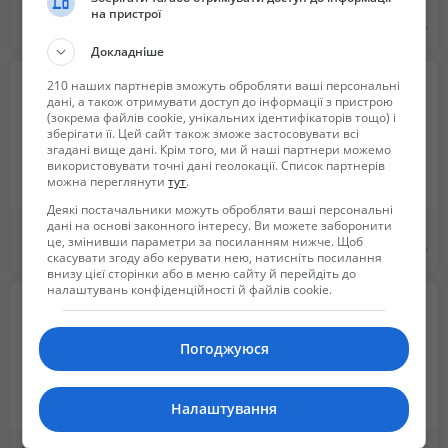
Корпусные подшипники к С\Х технике , оборудованию
Запчасти на ЭО-4121, ЭО-4124, ЭО-4225, МТП-71.
на пристрої
115 грн.
Не указана
Докладніше
210 наших партнерів зможуть обробляти ваші персональні
дані, а також отримувати доступ до інформації з пристрою
(зокрема файлів cookie, унікальних ідентифікаторів тощо) і
зберігати її. Цей сайт також зможе застосовувати всі
згадані вище дані. Крім того, ми й наші партнери можемо
використовувати точні дані геолокації. Список партнерів
можна переглянути
тут
.
Деякі постачальники можуть обробляти ваші персональні
дані на основі законного інтересу. Ви можете заборонити
Якісне сільськогосподарське навісне обладнання відомих європейських виробників.
Ковш 1 м3. на экскаватор эо-4121, 4124.
це, змінивши параметри за посиланням нижче. Щоб
1 грн.
Не указана
скасувати згоду або керувати нею, натисніть посилання
внизу цієї сторінки або в меню сайту й перейдіть до
налаштувань конфіденційності й файлів cookie.
Погоджуюся
Налаштування