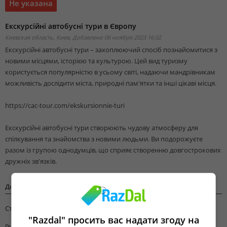
Не указана
Екскурсійні автобусні тури в Європу
Киевская область, Киев,
Добавлено 06 ноября 2023 16:02
Екскурсійні автобусні тури – захоплюючий спосіб познайомитися з
новими місцями, історією та культурою. Цей вид туризму
користується популярністю в усьому світі, надаючи мандрівникам
можливість дослідити міста, природні пам'ятки та інші цікаві місця.
https://cac-tour.com/ekskursionnie-turi
Екскурсійні автобусні тури створюють чудову атмосферу для
спілкування та знайомства з новими людьми. Ви подорожуєте
разом із групою однодумців, що сприяє створенню довгострокових
дружніх зв'язків.
Дополнительная информация
Страна
Украина
"Razdal" просить вас надати згоду на
Рубрика
Предложения Туроператоров