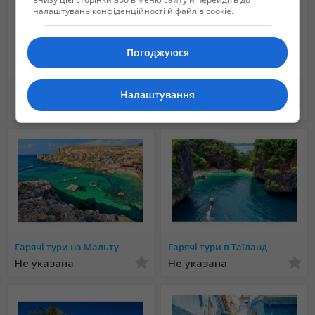
налаштувань конфіденційності й файлів cookie.
Погоджуюся
Гарячі тури до Тунісу
Гарячі тури в Домінікану
Налаштування
20 150 грн.
Не указана
Гарячі тури на Мальту
Гарячі тури в Таїланд
Не указана
Не указана