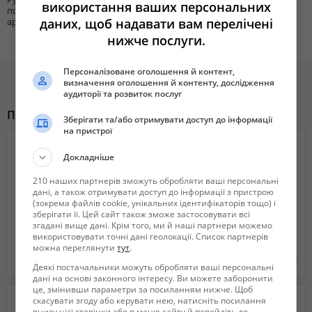
використання ваших персональних
посуточной
даних, щоб надавати вам перелічені
аренды жилья
нижче послуги.
Персоналізоване оголошення й контент,
визначення оголошення й контенту, дослідження
аудиторії та розвиток послуг
Похожие объявления
Зберігати та/або отримувати доступ до інформації
на пристрої
Докладніше
210 наших партнерів зможуть обробляти ваші персональні
дані, а також отримувати доступ до інформації з пристрою
(зокрема файлів cookie, унікальних ідентифікаторів тощо) і
зберігати її. Цей сайт також зможе застосовувати всі
згадані вище дані. Крім того, ми й наші партнери можемо
використовувати точні дані геолокації. Список партнерів
Паломнические поездки по святыням Украины. 0676215607 Ирина
Гарячі тури до Ізраїлю
можна переглянути
тут
.
Бесплатно
20 150 грн.
Деякі постачальники можуть обробляти ваші персональні
дані на основі законного інтересу. Ви можете заборонити
це, змінивши параметри за посиланням нижче. Щоб
скасувати згоду або керувати нею, натисніть посилання
внизу цієї сторінки або в меню сайту й перейдіть до