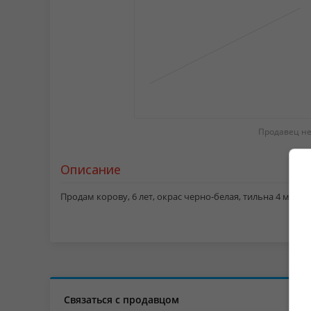
Продавец не
Описание
Продам корову, 6 лет, окрас черно-белая, тильна 4 месяц
Связаться с продавцом