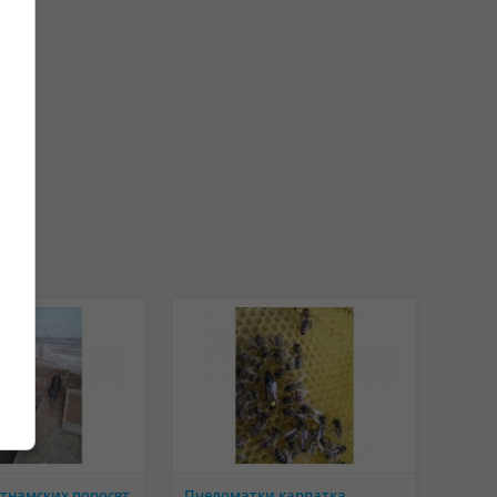
тнамских поросят
Пчеломатки карпатка