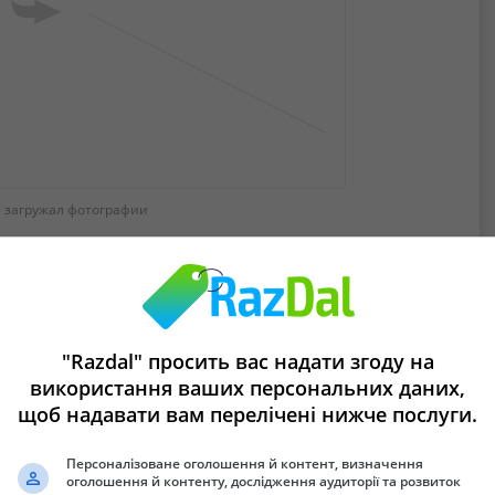
 загружал фотографии
а.
"Razdal" просить вас надати згоду на
використання ваших персональних даних,
щоб надавати вам перелічені нижче послуги.
Персоналізоване оголошення й контент, визначення
оголошення й контенту, дослідження аудиторії та розвиток