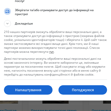
послуг
Зберігати та/або отримувати доступ до інформації на
пристрої
Докладніше
ойти в систему или зарегистрировать новую учетную запись.
210 наших партнерів зможуть обробляти ваші персональні дані, а
також отримувати доступ до інформації з пристрою (зокрема файлів
cookie, унікальних ідентифікаторів тощо) і зберігати її. Цей сайт також
зможе застосовувати всі згадані вище дані. Крім того, ми й наші
партнери можемо використовувати точні дані геолокації. Список
партнерів можна переглянути
тут
.
Деякі постачальники можуть обробляти ваші персональні дані на
основі законного інтересу. Ви можете заборонити це, змінивши
параметри за посиланням нижче. Щоб скасувати згоду або керувати
нею, натисніть посилання внизу цієї сторінки або в меню сайту й
перейдіть до налаштувань конфіденційності й файлів cookie.
Налаштування
Погоджуюся
Племенные кролики Полтавское серебро
Продам вьетнамскую свиноматку с поросятами
Продам вье