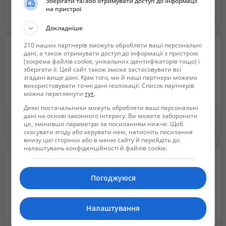
Зберігати та/або отримувати доступ до інформації
Продам нутрий
Племенные кролики Полтавское серебро
на пристрої
100 грн.
100 грн.
Докладніше
210 наших партнерів зможуть обробляти ваші персональні
дані, а також отримувати доступ до інформації з пристрою
(зокрема файлів cookie, унікальних ідентифікаторів тощо) і
зберігати її. Цей сайт також зможе застосовувати всі
згадані вище дані. Крім того, ми й наші партнери можемо
використовувати точні дані геолокації. Список партнерів
можна переглянути
тут
.
Деякі постачальники можуть обробляти ваші персональні
дані на основі законного інтересу. Ви можете заборонити
Продам вьетнамскую свиноматку с поросятами
Продам вьетнамских поросят
це, змінивши параметри за посиланням нижче. Щоб
3 500 грн.
550 грн.
скасувати згоду або керувати нею, натисніть посилання
внизу цієї сторінки або в меню сайту й перейдіть до
налаштувань конфіденційності й файлів cookie.
Погоджуюся
Налаштування