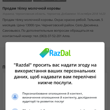
Продам тёлку молочной коровы
Украина, Черниговская область, Чернигов,
Добавлено 16 октября 2018 14:23
Продам тёлку молочной коровы. Окрас красно-рябой. Тельная, 5
месяцев. Цена 13000 грн. Черниговский район. Село Деснянка.
Самовывоз. По дополнительным вопросам обращаться на
контактный номер: тел. (063)-37-52-201 Алла.
"Razdal" просить вас надати згоду на
Похожие объявления
використання ваших персональних
даних, щоб надавати вам перелічені
нижче послуги.
Персоналізоване оголошення й контент,
визначення оголошення й контенту, дослідження
аудиторії та розвиток послуг