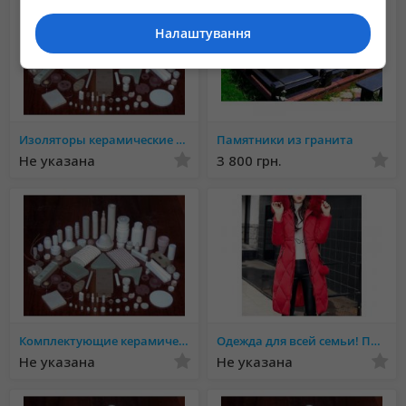
Налаштування
Изоляторы керамические - производство
Памятники из гранита
Не указана
3 800 грн.
Комплектующие керамические к электроприборам - производство
Одежда для всей семьи! Присоединяйтесь
Не указана
Не указана