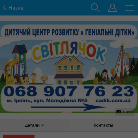
Назад
Prev
Next
1
из
8
Детали
Контакты