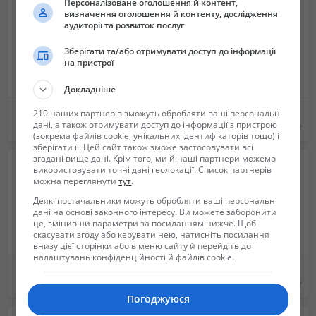
- індивідуальний підхід до кожної дитини;
Персоналізоване оголошення й контент,
визначення оголошення й контенту, дослідження
- комплексні розвиваючі заняття для дошкільнят;
аудиторії та розвиток послуг
- підготовка до школи.
Заняття проводяться в ігровій формі, на яких малюки:
Зберігати та/або отримувати доступ до інформації
на пристрої
- знайомляться з навколишнім світом;
- виконують вправи з повсякденного життя за методикою М.
Докладніше
Монтессорі;
- розвивають мовлення, дрібну та грубу моторику рук, сенсорику;
Ремонт стеклянных столов и изделий из стекла
Обробка ділянок від кліщів та комарів Акарицидна обробка територій.
210 наших партнерів зможуть обробляти ваші персональні
дані, а також отримувати доступ до інформації з пристрою
- знайомляться з художньою літературою, вивчають віршики;
Не указана
Не указана
(зокрема файлів cookie, унікальних ідентифікаторів тощо) і
- формують елементарні математичні уявлення (кількість, величина
зберігати її. Цей сайт також зможе застосовувати всі
і фігури, орієнтування у просторі, орієнтування в часі, ознайомлення
згадані вище дані. Крім того, ми й наші партнери можемо
використовувати точні дані геолокації. Список партнерів
з цифрами);
можна переглянути
тут
.
- вчаться малювати, ліпити, танцювати, співати;
Деякі постачальники можуть обробляти ваші персональні
- укріплюють основні м’язи тулуба, рук, ніг;
дані на основі законного інтересу. Ви можете заборонити
- виконують ритмічні вправи;
це, змінивши параметри за посиланням нижче. Щоб
- граються в рухливі ігри.
скасувати згоду або керувати нею, натисніть посилання
внизу цієї сторінки або в меню сайту й перейдіть до
Цікаво? Дзвоніть та дізнавайтеся всю необхідну інформацію.
налаштувань конфіденційності й файлів cookie.
Керамические изоляторы - производство
Памятники из гранита. НИЗКИЕ ЦЕНЫ !!!
Не указана
6 200 грн.
Погоджуюся