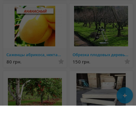
Саженцы абрикоса, нектарин
Обрезка плодовых деревьев
80 грн.
150 грн.
Обрезка деревьев, восстановление старых садов
Вулики та рамки від виробника, будь-якої складності та конструкції!
180 грн.
Не указана