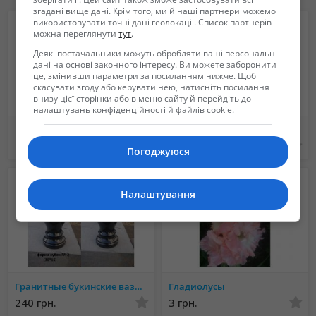
згадані вище дані. Крім того, ми й наші партнери можемо
використовувати точні дані геолокації. Список партнерів
можна переглянути
тут
.
Деякі постачальники можуть обробляти ваші персональні
дані на основі законного інтересу. Ви можете заборонити
це, змінивши параметри за посиланням нижче. Щоб
скасувати згоду або керувати нею, натисніть посилання
внизу цієї сторінки або в меню сайту й перейдіть до
налаштувань конфіденційності й файлів cookie.
Продаем декоративные и плодово ягодные деревья и кустарники
Уход за хвойными и декоративными растениями,
250 грн.
80 грн.
Погоджуюся
Налаштування
Гранитные букинские вазы от производителя оптом и в розницу
Гладиолусы
240 грн.
3 грн.