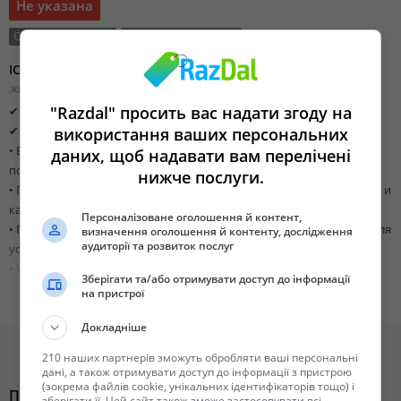
Не указана
Состояние:
Новый
Тип сделки:
Продажа
ICL PKpluS 29-5 (+2MgO+21CaO+18SO3)
Житомирская область,
Добавлено 15 декабря 2021 20:13
"Razdal" просить вас надати згоду на
✔Продаем удобрение с высоким содержанием фосфора (Р)
✔Общие свойства линейки удобрений PKpluS
використання ваших персональних
• Высокоэффективные удобрения премиум-класса с
даних, щоб надавати вам перелічені
полисульфатной технологией;
нижче послуги.
• Пять питательных веществ в одном: фосфор, сера, калий, магний и
кальций в одном составе;
Персоналізоване оголошення й контент,
• Полностью растворимые, все питательные вещества доступны для
визначення оголошення й контенту, дослідження
аудиторії та розвиток послуг
усвоения растениями;
• Универсальные, подходят для всех видов культур и типов почв.
Зберігати та/або отримувати доступ до інформації
По вопросам опта и для заказа звоните по телефону указанному в
на пристрої
обьявлении.
Быстрая доставка по Украине!
Докладніше
https://bsproduct.com.ua/
210 наших партнерів зможуть обробляти ваші персональні
дані, а також отримувати доступ до інформації з пристрою
(зокрема файлів cookie, унікальних ідентифікаторів тощо) і
Похожие объявления
зберігати її. Цей сайт також зможе застосовувати всі