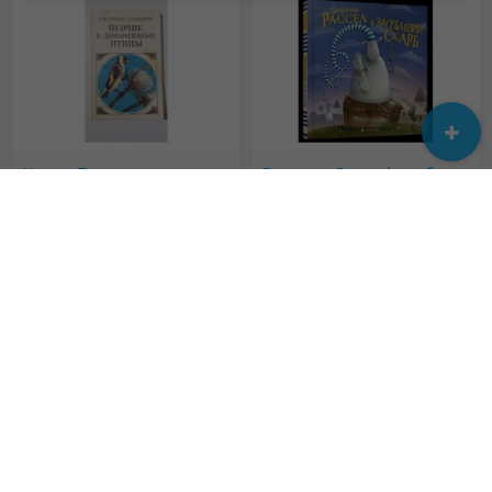
Книга «Певчие и декоративные птицы. Содержание и разведение», Кузьмин Н.Ф.
Баранчик Рассел і загублений скарб
280 грн.
120 грн.
Незвичайні професії.
Продаётся Книга
230 грн.
290 грн.