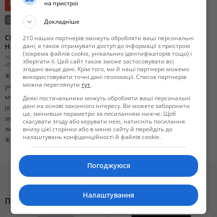
8 500 грн.
на пристрої
Состояние:
Новый
Тип сделки:
Продажа
Докладніше
СРОЧНО продам журналы для сборки корабля Адмирала
210 наших партнерів зможуть обробляти ваші персональні
Нельсона"Виктори"
дані, а також отримувати доступ до інформації з пристрою
(зокрема файлів cookie, унікальних ідентифікаторів тощо) і
Украина, Днепропетровская область, Днепропетровск,
зберігати її. Цей сайт також зможе застосовувати всі
Добавлено 12 октября 2018 15:23
згадані вище дані. Крім того, ми й наші партнери можемо
Журналы «Виктори» от издательского дома ДеАгостини,
використовувати точні дані геолокації. Список партнерів
можна переглянути
тут
.
укомплектовываются составляющими, позволяющими собрать
модель этого легендарного флагмана величиной 1,25х0,45х0,85 м
Деякі постачальники можуть обробляти ваші персональні
дані на основі законного інтересу. Ви можете заборонити
(копию в масштабе 1:84). В комплект и входят не только базовые
це, змінивши параметри за посиланням нижче. Щоб
элементы, но и флаги, паруса, созданные из металла фигурки
скасувати згоду або керувати нею, натисніть посилання
людей, пушки.
внизу цієї сторінки або в меню сайту й перейдіть до
налаштувань конфіденційності й файлів cookie.
Журналов 1-120.
Погоджуюся
Налаштування
Похожие объявления