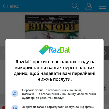
Назад
"Razdal" просить вас надати згоду на
Prev
Next
використання ваших персональних
даних, щоб надавати вам перелічені
нижче послуги.
1
из
2
Персоналізоване оголошення й контент,
визначення оголошення й контенту, дослідження
аудиторії та розвиток послуг
Детали
Контакты
Зберігати та/або отримувати доступ до інформації