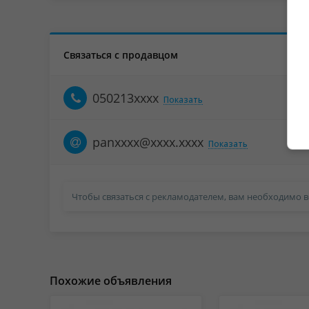
Связаться с продавцом
050213xxxx
Показать
panxxxx@xxxx.xxxx
Показать
Чтобы связаться с рекламодателем, вам необходимо в
Похожие объявления