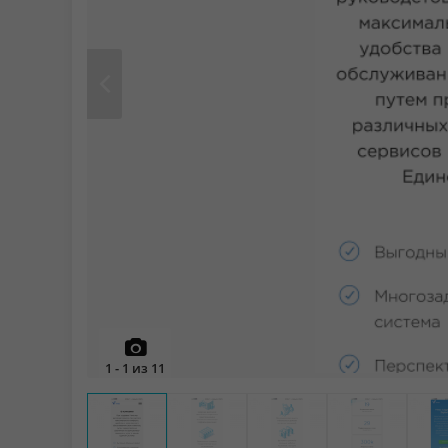
Prev
1
-
1
из
11