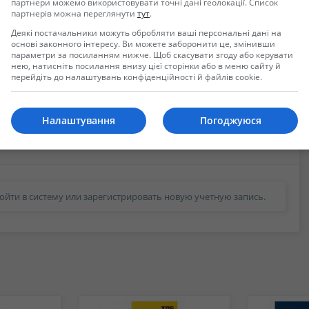
партнери можемо використовувати точні дані геолокації. Список
партнерів можна переглянути
тут
.
Деякі постачальники можуть обробляти ваші персональні дані на
основі законного інтересу. Ви можете заборонити це, змінивши
параметри за посиланням нижче. Щоб скасувати згоду або керувати
нею, натисніть посилання внизу цієї сторінки або в меню сайту й
перейдіть до налаштувань конфіденційності й файлів cookie.
Налаштування
Погоджуюся
ойти в систему или зарегистрировать новую учетную запись.