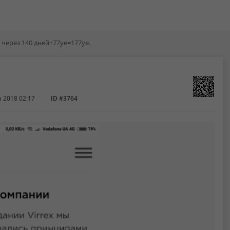
 через 140 дней+77уе=177уе.
я 2018 02:17
ID #3764