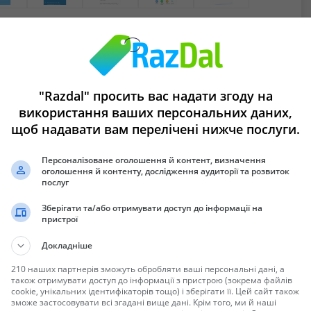
"Razdal" просить вас надати згоду на
використання ваших персональних даних,
щоб надавати вам перелічені нижче послуги.
Персоналізоване оголошення й контент, визначення
оголошення й контенту, дослідження аудиторії та розвиток
послуг
Зберігати та/або отримувати доступ до інформації на
пристрої
а не было.
Докладніше
 вы можете мне написать и я вам буду помогать.
210 наших партнерів зможуть обробляти ваші персональні дані, а
також отримувати доступ до інформації з пристрою (зокрема файлів
cookie, унікальних ідентифікаторів тощо) і зберігати її. Цей сайт також
зможе застосовувати всі згадані вище дані. Крім того, ми й наші