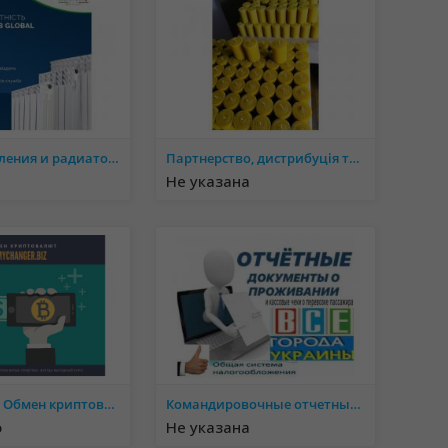
Котлы отопления и радиаторы отопления от поставщика - ОПТ
Партнерство, дистрибуція товарів бренду Eco Candles, Бізнес: продажі свічок
Не указана
MyChanger - Обмен криптовалют по выгодным курсам. Покупка БЕЗ КОМИССИИ
Командировочные отчетные документы кассовые чеки за проживание и проезд в любой город Украины купить
о
Не указана