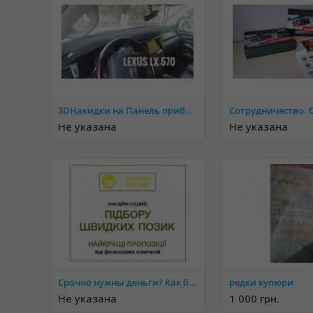
3DНакидки на Панель приборов. Защищает от солнечных воздествий
Не указана
Не указана
Срочно нужны деньги? Как быть?! Где взять? Читай тут!
редки купюри
Не указана
1 000 грн.