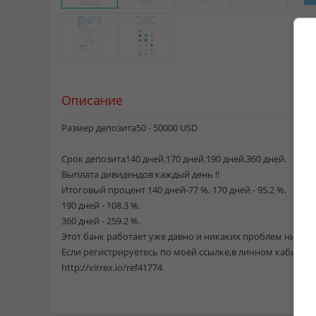
Описание
Размер депозита50 - 50000 USD
Срок депозита140 дней.170 дней.190 дней.360 дней.
Выплата дивидендов каждый день !!
Итоговый процент 140 дней-77 %. 170 дней - 95.2 %.
190 дней - 108.3 %.
360 дней - 259.2 %.
Этот банк работает уже давно и никаких проблем никогд
Если регистрируетесь по моей ссылке,в личном кабинете
http://virrex.io/ref41774