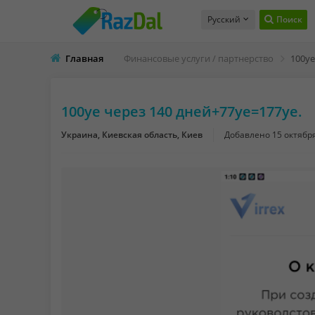
Русский
Поиск
Главная
Финансовые услуги / партнерство
100уе
100уе через 140 дней+77уе=177уе.
Украина, Киевская область, Киев
Добавлено
15 октябр