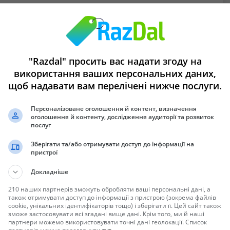
"Razdal" просить вас надати згоду на
aster.pro
використання ваших персональних даних,
щоб надавати вам перелічені нижче послуги.
Персоналізоване оголошення й контент, визначення
оголошення й контенту, дослідження аудиторії та розвиток
послуг
Зберігати та/або отримувати доступ до інформації на
пристрої
Докладніше
210 наших партнерів зможуть обробляти ваші персональні дані, а
також отримувати доступ до інформації з пристрою (зокрема файлів
cookie, унікальних ідентифікаторів тощо) і зберігати її. Цей сайт також
зможе застосовувати всі згадані вище дані. Крім того, ми й наші
партнери можемо використовувати точні дані геолокації. Список