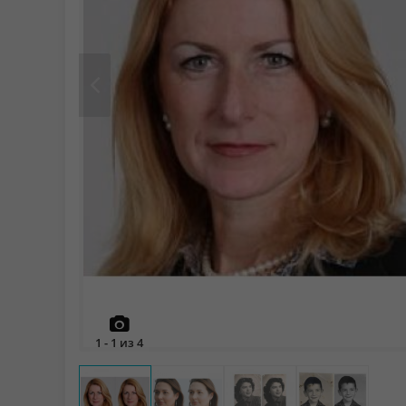
Prev
1
-
1
из
4