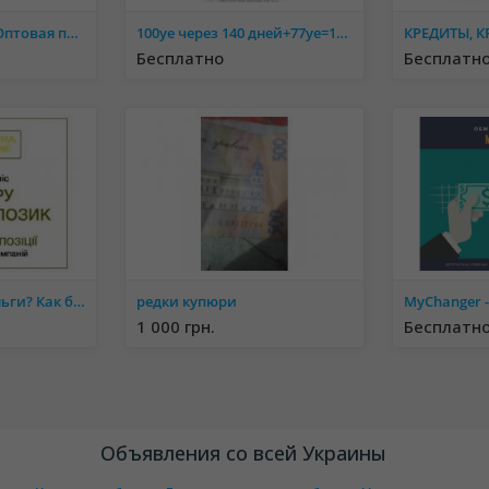
Сотрудничество. Оптовая продажа Автокаталог "Логотипы автомобилей мира"
100уе через 140 дней+77уе=177уе.
Бесплатно
Бесплатн
Срочно нужны деньги? Как быть?! Где взять? Читай тут!
редки купюри
1 000 грн.
Бесплатн
Объявления со всей Украины