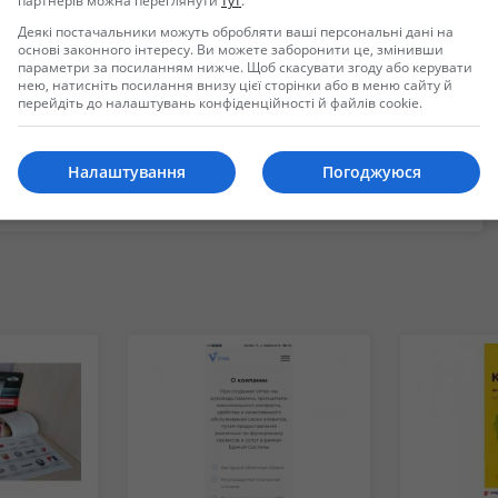
партнерів можна переглянути
тут
.
Деякі постачальники можуть обробляти ваші персональні дані на
основі законного інтересу. Ви можете заборонити це, змінивши
параметри за посиланням нижче. Щоб скасувати згоду або керувати
нею, натисніть посилання внизу цієї сторінки або в меню сайту й
перейдіть до налаштувань конфіденційності й файлів cookie.
Налаштування
Погоджуюся
ойти в систему или зарегистрировать новую учетную запись.