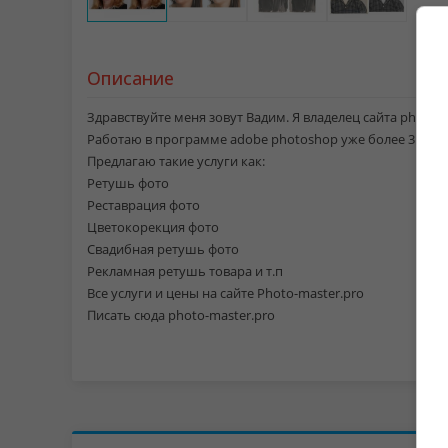
Описание
Здравствуйте меня зовут Вадим. Я владелец сайта photo-m
Работаю в программе adobe photoshop уже более 3 лет.
Предлагаю такие услуги как:
Ретушь фото
Реставрация фото
Цветокорекция фото
Свадибная ретушь фото
Рекламная ретушь товара и т.п
Все услуги и цены на сайте Photo-master.pro
Писать сюда photo-master.pro