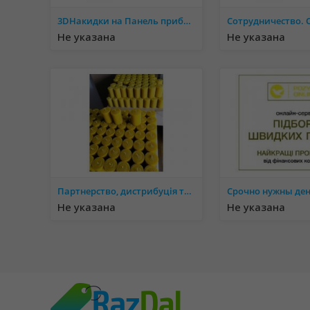
3DНакидки на Панель приборов. Защищает от солнечных воздествий
Не указана
Не указана
Партнерство, дистрибуція товарів бренду Eco Candles, Бізнес: продажі свічок
Не указана
Не указана