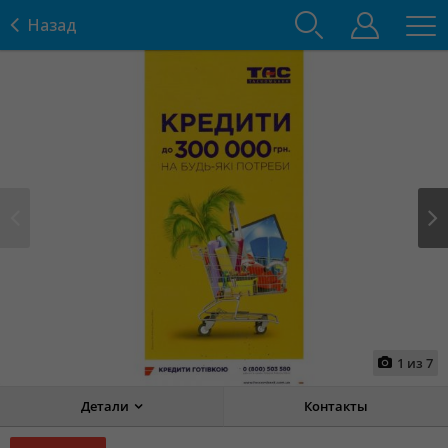
Назад
Prev
Next
1
из
7
Детали
Контакты