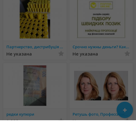
Партнерство, дистрибуція товарів бренду Eco Candles, Бізнес: продажі свічок
Срочно нужны деньги? Как быть?! Где взять? Читай тут!
Не указана
Не указана
редки купюри
Ретушь фото, Профессиональная обработка фото
1 000 грн.
Не указана