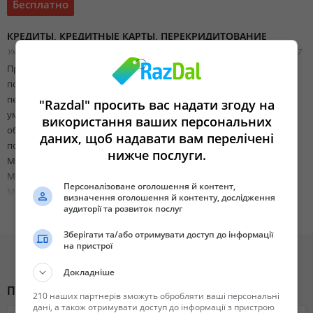
Бесплатно
КРЕДИТЫ, КРЕДИТНЫЕ КАРТЫ, ПЕРЕКРИДИТОВАНИЕ
Украина, Запорожская область, Запорожье,
Добавлено 09 октября 2018 23:07
Предлагаем самые выгодные условия по кредитованию! Если Вы
погашаете дорогие кредиты - мы можешь выгодно их
перекредитовать! Ваш ежемесячный платёж значительно
"Razdal" просить вас надати згоду на
уменьшится за счёт снижения процентной ставки! Вы можете
використання ваших персональних
объединить несколько кредитов в один, и при необходимости,
даних, щоб надавати вам перелічені
получить дополнительную сумму на руки!
нижче послуги.
Максимальная сумма кредита до 500 000 грн.
Минимальный пакет документов - только паспорт и ИНН.
Персоналізоване оголошення й контент,
Мы кредитуем от 21 года до 65 лет.
визначення оголошення й контенту, дослідження
Для получения кредита необязательно официальное
аудиторії та розвиток послуг
трудоустройство.
Зберігати та/або отримувати доступ до інформації
на пристрої
Кредитные карты - льготный период 55 дней, cash-back 2%, без
страховки и комиссии.
Докладніше
Похожие объявления
210 наших партнерів зможуть обробляти ваші персональні
АО "Таскомбанк", банковская лицензия №84 от 25.10.2011 г.
дані, а також отримувати доступ до інформації з пристрою