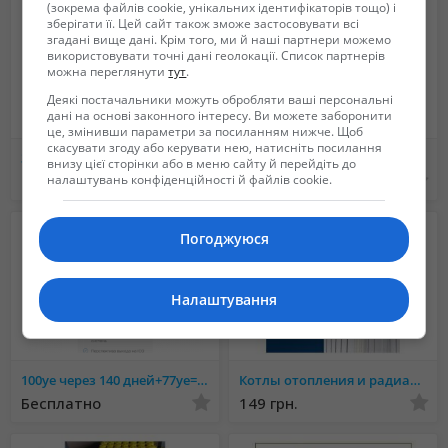
(зокрема файлів cookie, унікальних ідентифікаторів тощо) і
зберігати її. Цей сайт також зможе застосовувати всі
згадані вище дані. Крім того, ми й наші партнери можемо
використовувати точні дані геолокації. Список партнерів
можна переглянути
тут
.
Деякі постачальники можуть обробляти ваші персональні
дані на основі законного інтересу. Ви можете заборонити
це, змінивши параметри за посиланням нижче. Щоб
скасувати згоду або керувати нею, натисніть посилання
3DНакидки на Панель приборов. Защищает от солнечных воздествий
Сотрудничество. Оптовая продажа Автокаталог "Логотипы автомобилей мира"
внизу цієї сторінки або в меню сайту й перейдіть до
Не указана
Не указана
налаштувань конфіденційності й файлів cookie.
Погоджуюся
Налаштування
100уе через 140 дней+77уе=177уе.
Котлы отопления и радиаторы отопления от поставщика - ОПТ
Бесплатно
149 грн.