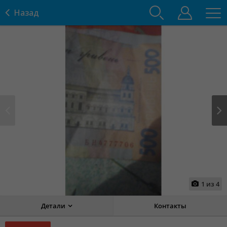
Назад
Prev
Next
1
из
4
Детали
Контакты