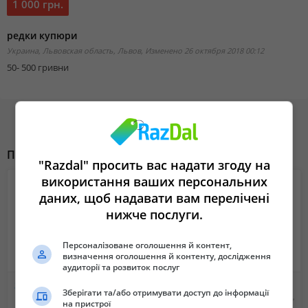
1 000 грн.
редки купюри
Украина, Львовская область, Львов,
Изменено 26 октября 2018 00:12
50- 500 гривни
Похожие объявления
"Razdal" просить вас надати згоду на
використання ваших персональних
даних, щоб надавати вам перелічені
нижче послуги.
Персоналізоване оголошення й контент,
визначення оголошення й контенту, дослідження
аудиторії та розвиток послуг
3DНакидки на Панель приборов. Защищает от солнечных воздествий
Сотрудничество. Оптовая продажа Автокаталог "Логотипы автомобилей мира"
Зберігати та/або отримувати доступ до інформації
Не указана
Не указана
на пристрої