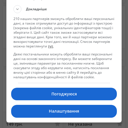
Докладніше
210 наших партнерів зможуть обробляти ваші персональні
дані, а також отримувати доступ до інформації з пристрою
(зокрема файлів cookie, унікальних ідентифікаторів тощо) і
зберігати її. Цей сайт також зможе застосовувати всі
згадані вище дані. Крім того, ми й наші партнери можемо
використовувати точні дані геолокації. Список партнерів
можна переглянути
тут
.
100уе через 140 дней+77уе=177уе.
КРЕДИТЫ, КРЕДИТНЫЕ КАРТЫ, ПЕРЕКРИДИТОВАНИЕ
Деякі постачальники можуть обробляти ваші персональні
дані на основі законного інтересу. Ви можете заборонити
Бесплатно
Бесплатно
це, змінивши параметри за посиланням нижче. Щоб
скасувати згоду або керувати нею, натисніть посилання
внизу цієї сторінки або в меню сайту й перейдіть до
налаштувань конфіденційності й файлів cookie.
Погоджуюся
Налаштування
Котлы отопления и радиаторы отопления от поставщика - ОПТ
Партнерство, дистрибуція товарів бренду Eco Candles, Бізнес: продажі свічок
149 грн.
Не указана