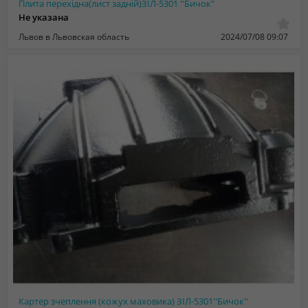
Плита перехідна(лист задній)ЗІЛ-5301 ''Бичок"
Не указана
Львов в Львовская область
2024/07/08 09:07
Картер зчеплення (кожух маховика) ЗІЛ-5301''Бичок''