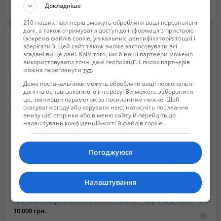
Докладніше
Львов в Львовская область
2024/07/05 12:07
210 наших партнерів зможуть обробляти ваші персональні
дані, а також отримувати доступ до інформації з пристрою
(зокрема файлів cookie, унікальних ідентифікаторів тощо) і
зберігати її. Цей сайт також зможе застосовувати всі
згадані вище дані. Крім того, ми й наші партнери можемо
використовувати точні дані геолокації. Список партнерів
можна переглянути
тут
.
Деякі постачальники можуть обробляти ваші персональні
дані на основі законного інтересу. Ви можете заборонити
це, змінивши параметри за посиланням нижче. Щоб
скасувати згоду або керувати нею, натисніть посилання
внизу цієї сторінки або в меню сайту й перейдіть до
налаштувань конфіденційності й файлів cookie.
Погоджуюся
Налаштування
Гидроцилиндры Камаз, Маз, Птс ,Зил, Газ - Гарантия! Новые и после ремонта
10 000 грн.