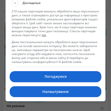
Докладніше
Киев в Киевская область
2023/11/06 03:11
210 наших партнерів зможуть обробляти ваші персональні
дані, а також отримувати доступ до інформації з пристрою
(зокрема файлів cookie, унікальних ідентифікаторів тощо) і
зберігати її. Цей сайт також зможе застосовувати всі
згадані вище дані. Крім того, ми й наші партнери можемо
використовувати точні дані геолокації. Список партнерів
можна переглянути
тут
.
Деякі постачальники можуть обробляти ваші персональні
дані на основі законного інтересу. Ви можете заборонити
це, змінивши параметри за посиланням нижче. Щоб
скасувати згоду або керувати нею, натисніть посилання
внизу цієї сторінки або в меню сайту й перейдіть до
налаштувань конфіденційності й файлів cookie.
Погоджуюся
Налаштування
Гарячі тури на Мальдіви
Не указана